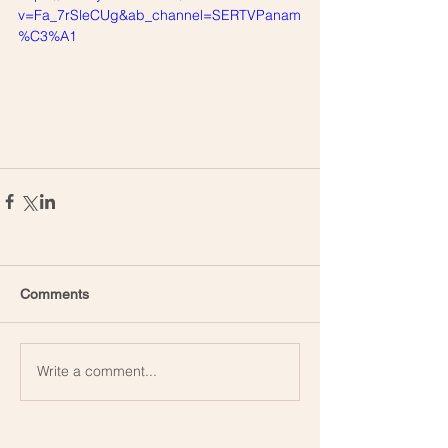
v=Fa_7rSleCUg&ab_channel=SERTVPanam
%C3%A1
Comments
Write a comment...