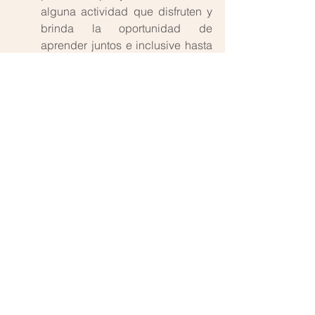
alguna actividad que disfruten y 
brinda la oportunidad de 
aprender juntos e inclusive hasta 
reírse de los errores.
3. Realizar ejercicios de meditación 
juntos, ya sea unos minutos antes de 
dormir o unos minutos al despertar.
El meditar puede ayudarnos a 
calmar la mente, liberar 
emociones negativas y encontrar 
un equilibrio interior. Realizar esta 
práctica en parejas, contribuye a 
generar bienestar en ambos 
miembros de la pareja, pues abre 
los canales para mejorar la 
intuición y entrar en contacto con 