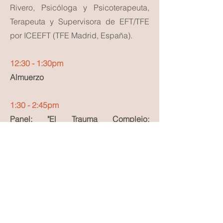
Rivero, Psicóloga y Psicoterapeuta,
Terapeuta y Supervisora de EFT/TFE
por ICEEFT (TFE Madrid, España).
12:30 - 1:30pm
Almuerzo
1:30 - 2:45pm
Panel: "El Trauma Complejo:
integrando la visión sistémica".
Expositoras:
Anelisse Dutari, Psicóloga y Terapeuta
Familiar, entrenada en TFE y en EMDR,
Julieta Lau, Psicóloga Clínica y
Entrenadora de EMDR y
Lucía García, Psicóloga Clínica y de la