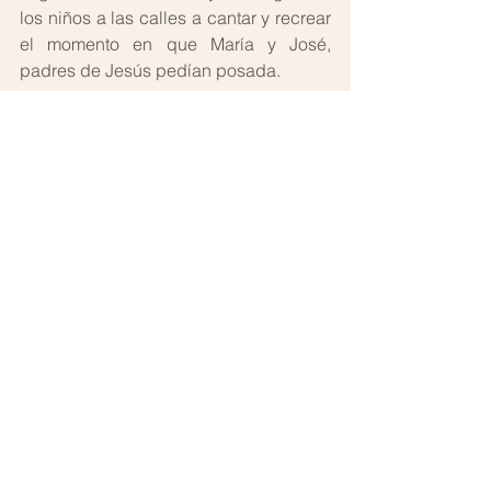
los niños a las calles a cantar y recrear 
el momento en que María y José, 
padres de Jesús pedían posada. 
El día de Navidad tradicionalmente la 
familia se reúne y prepara una cena 
para compartir después de asistir a la 
celebración religiosa en el templo.
Hoy deseamos para ustedes un día de 
unidad, paz y mucho calor de hogar. 
¡Felices fiestas, les desea el Instituto 
Panameño de Terapia Familiar y de 
Pareja!
Tags:
familia
COVID-19
Unidad familiar
Tradiciones
Cultura