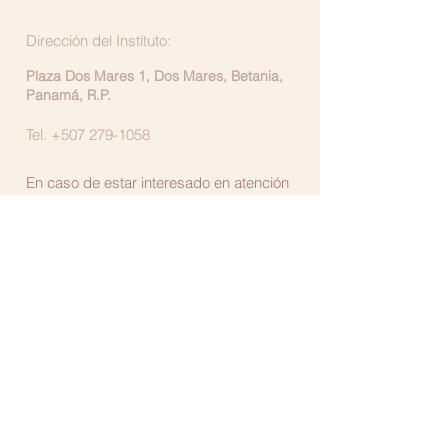
Dirección del Instituto:
Plaza Dos Mares 1, Dos Mares, Betania,
Panamá, R.P.
Tel.
+507 279-1058
En caso de estar interesado en atención
psicoterapéutica, verifica el apartado
"Atención clínica".
Para otras consultas, puedes
contactarnos: